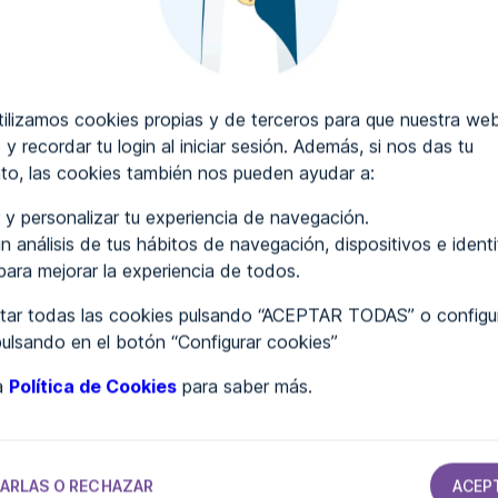
CRIBIR COMENTARIOS
lizamos cookies propias y de terceros para que nuestra web
 y recordar tu login al iniciar sesión. Además, si nos das tu
to, las cookies también nos pueden ayudar a:
..
 y personalizar tu experiencia de navegación.
n análisis de tus hábitos de navegación, dispositivos e ident
 para mejorar la experiencia de todos.
ar todas las cookies pulsando “ACEPTAR TODAS” o configur
pulsando en el botón “Configurar cookies”
ra
Política de Cookies
para saber más.
TAMIENTOS
AYUNTAMIENTOS
AYUNTAMIENTOS
AYUNTAMIENTOS
Ayuntamiento
Ayuntamiento
Ayuntamiento
de Peñamellera
de Picanya
de Trazo
Alta
ARLAS O RECHAZAR
ACEP