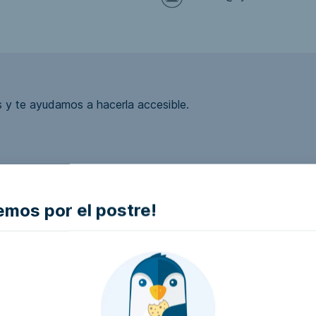
 y te ayudamos a hacerla accesible.
ea accesible?
mos por el postre!
la empresa e intentaremos que la hagan accesible..