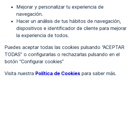
Mejorar y personalizar tu experiencia de
Identificarme
navegación.
Hacer un análisis de tus hábitos de navegación,
dispositivos e identificador de cliente para mejorar
REGÍSTRATE
la experiencia de todos.
Puedes aceptar todas las cookies pulsando “ACEPTAR
Ver en
TODAS” o configurarlas o rechazarlas pulsando en el
botón “Configurar cookies”
Inglés
Català
Visita nuestra
Política de Cookies
para saber más.
Portada
/
Ayuntamientos
/
Ayuntamiento de San Adrián
/
Ayuntamiento de San
Adrián