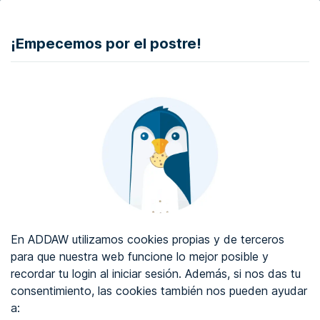
DONAR
¡Empecemos por el postre!
Auditoría de accesibilidad web
Certificado de accesibilidad web
Sobre ADDAW
Contacta con nosotros
Blog
En ADDAW utilizamos cookies propias y de terceros
WCAG 2.2
para que nuestra web funcione lo mejor posible y
recordar tu login al iniciar sesión. Además, si nos das tu
Directorio
consentimiento, las cookies también nos pueden ayudar
a:
Favoritos