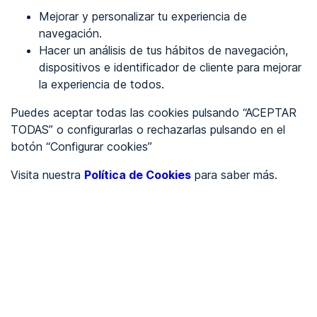
Mejorar y personalizar tu experiencia de
Identificarme
navegación.
Hacer un análisis de tus hábitos de navegación,
dispositivos e identificador de cliente para mejorar
REGÍSTRATE
la experiencia de todos.
Puedes aceptar todas las cookies pulsando “ACEPTAR
Ver en
TODAS” o configurarlas o rechazarlas pulsando en el
botón “Configurar cookies”
Inglés
Català
Visita nuestra
Política de Cookies
para saber más.
Portada
/
Ayuntamientos
/
Ayuntamiento de Puebla de la Calzada
/
Ayuntamiento de Puebla
de la Calzada