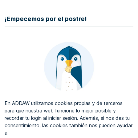
DONAR
¡Empecemos por el postre!
Auditoría de accesibilidad web
Certificado de accesibilidad web
Sobre ADDAW
Contacta con nosotros
Blog
En ADDAW utilizamos cookies propias y de terceros
WCAG 2.2
para que nuestra web funcione lo mejor posible y
recordar tu login al iniciar sesión. Además, si nos das tu
Directorio
consentimiento, las cookies también nos pueden ayudar
a:
Favoritos