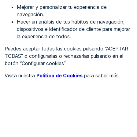
Mejorar y personalizar tu experiencia de
Identificarme
navegación.
Hacer un análisis de tus hábitos de navegación,
dispositivos e identificador de cliente para mejorar
REGÍSTRATE
la experiencia de todos.
Puedes aceptar todas las cookies pulsando “ACEPTAR
Ver en
TODAS” o configurarlas o rechazarlas pulsando en el
botón “Configurar cookies”
Inglés
Català
Visita nuestra
Política de Cookies
para saber más.
Portada
/
Ayuntamientos
/
Ayuntamiento de Parres
/
Ayuntamiento de Parres