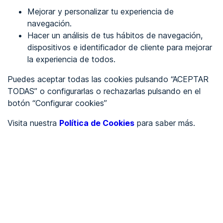
Mejorar y personalizar tu experiencia de
Identificarme
navegación.
Hacer un análisis de tus hábitos de navegación,
dispositivos e identificador de cliente para mejorar
REGÍSTRATE
la experiencia de todos.
Puedes aceptar todas las cookies pulsando “ACEPTAR
Ver en
TODAS” o configurarlas o rechazarlas pulsando en el
botón “Configurar cookies”
Inglés
Català
Visita nuestra
Política de Cookies
para saber más.
Portada
/
Ayuntamientos
/
Ayuntamiento de Negrilla de Palencia
/
Ayuntamiento de Negrilla
de Palencia