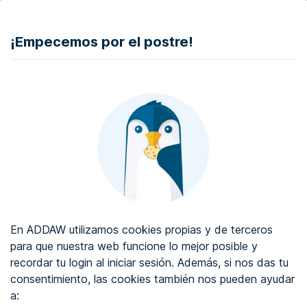
DONAR
¡Empecemos por el postre!
Auditoría de accesibilidad web
Certificado de accesibilidad web
Sobre ADDAW
Contacta con nosotros
Blog
En ADDAW utilizamos cookies propias y de terceros
WCAG 2.2
para que nuestra web funcione lo mejor posible y
recordar tu login al iniciar sesión. Además, si nos das tu
Directorio
consentimiento, las cookies también nos pueden ayudar
a:
Favoritos