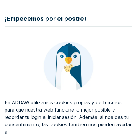
DONAR
¡Empecemos por el postre!
Auditoría de accesibilidad web
Certificado de accesibilidad web
Sobre ADDAW
Contacta con nosotros
Blog
En ADDAW utilizamos cookies propias y de terceros
WCAG 2.2
para que nuestra web funcione lo mejor posible y
recordar tu login al iniciar sesión. Además, si nos das tu
Directorio
consentimiento, las cookies también nos pueden ayudar
a:
Favoritos