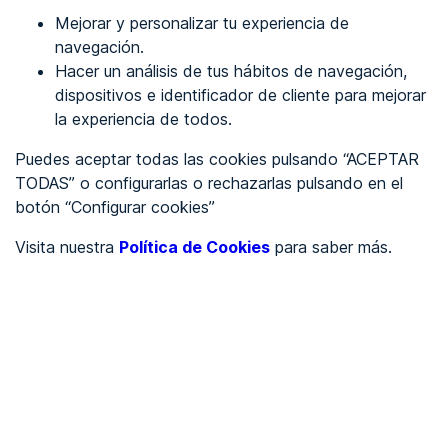
Mejorar y personalizar tu experiencia de
Identificarme
navegación.
Hacer un análisis de tus hábitos de navegación,
dispositivos e identificador de cliente para mejorar
REGÍSTRATE
la experiencia de todos.
Puedes aceptar todas las cookies pulsando “ACEPTAR
Ver en
TODAS” o configurarlas o rechazarlas pulsando en el
botón “Configurar cookies”
Inglés
Català
Visita nuestra
Política de Cookies
para saber más.
Portada
/
Ayuntamientos
/
Ayuntamiento de Navarredonda de la Rinconada
/
Ayuntamiento de
Navarredonda de la