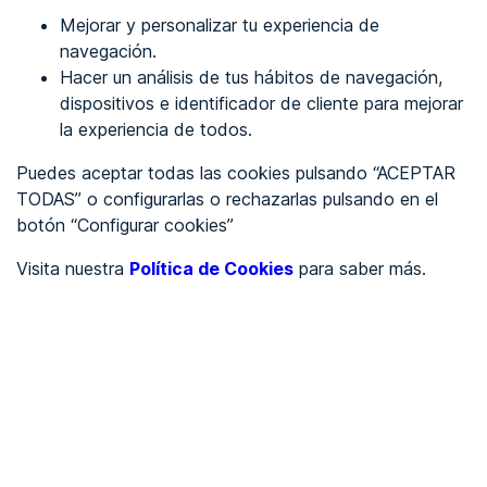
Mejorar y personalizar tu experiencia de
Identificarme
navegación.
Hacer un análisis de tus hábitos de navegación,
dispositivos e identificador de cliente para mejorar
REGÍSTRATE
la experiencia de todos.
Puedes aceptar todas las cookies pulsando “ACEPTAR
Ver en
TODAS” o configurarlas o rechazarlas pulsando en el
botón “Configurar cookies”
Inglés
Català
Visita nuestra
Política de Cookies
para saber más.
Portada
/
Ayuntamientos
/
Ayuntamiento de Muriel de la Fuente
/
Ayuntamiento de Muriel de
la Fuente