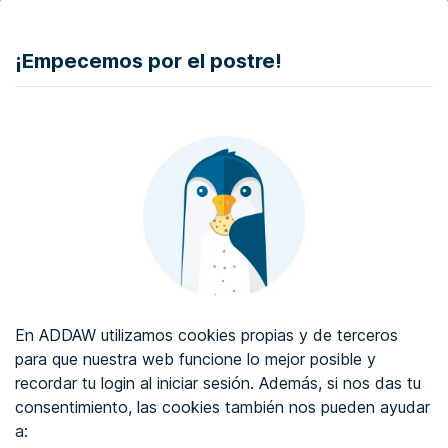
DONAR
¡Empecemos por el postre!
Auditoría de accesibilidad web
Certificado de accesibilidad web
Sobre ADDAW
Contacta con nosotros
Blog
En ADDAW utilizamos cookies propias y de terceros
WCAG 2.2
para que nuestra web funcione lo mejor posible y
recordar tu login al iniciar sesión. Además, si nos das tu
Directorio
consentimiento, las cookies también nos pueden ayudar
a:
Favoritos