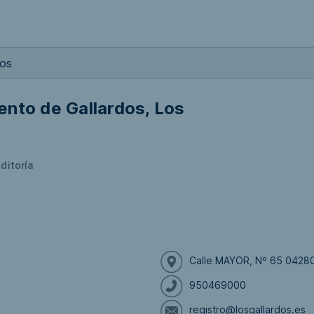
Los
nto de Gallardos, Los
ditoría
Calle MAYOR, Nº 65 04280 
950469000
registro@losgallardos.es