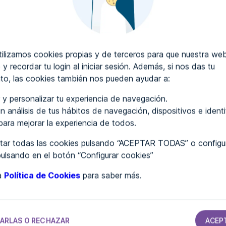
CRIBIR COMENTARIOS
lizamos cookies propias y de terceros para que nuestra web
 y recordar tu login al iniciar sesión. Además, si nos das tu
to, las cookies también nos pueden ayudar a:
..
 y personalizar tu experiencia de navegación.
n análisis de tus hábitos de navegación, dispositivos e ident
 para mejorar la experiencia de todos.
ar todas las cookies pulsando “ACEPTAR TODAS” o configur
pulsando en el botón “Configurar cookies”
ra
Política de Cookies
para saber más.
TAMIENTOS
AYUNTAMIENTOS
AYUNTAMIENTOS
AYUNTAMIENTOS
Ayuntamiento
Ayuntamiento
Ayuntamiento
de Villalgordo
de Sopeira
de Valldemossa
del Júcar
ARLAS O RECHAZAR
ACEP