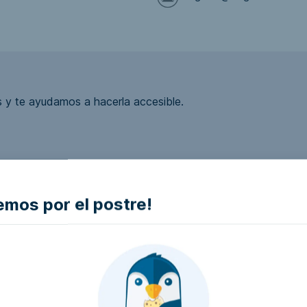
 y te ayudamos a hacerla accesible.
ea accesible?
mos por el postre!
la empresa e intentaremos que la hagan accesible..