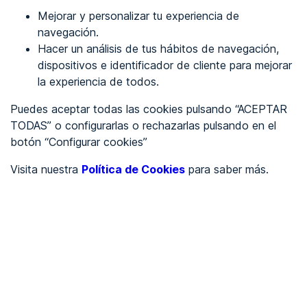
Mejorar y personalizar tu experiencia de
Identificarme
navegación.
Hacer un análisis de tus hábitos de navegación,
dispositivos e identificador de cliente para mejorar
REGÍSTRATE
la experiencia de todos.
Puedes aceptar todas las cookies pulsando “ACEPTAR
Ver en
TODAS” o configurarlas o rechazarlas pulsando en el
botón “Configurar cookies”
Inglés
Català
Visita nuestra
Política de Cookies
para saber más.
Portada
/
Ayuntamientos
/
Ayuntamiento de Higuera la Real
/
Ayuntamiento de Higuera
la Real