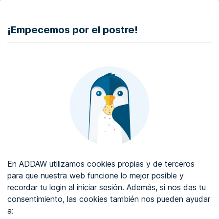
DONAR
¡Empecemos por el postre!
Auditoría de accesibilidad web
Certificado de accesibilidad web
Sobre ADDAW
Contacta con nosotros
Blog
En ADDAW utilizamos cookies propias y de terceros
WCAG 2.2
para que nuestra web funcione lo mejor posible y
recordar tu login al iniciar sesión. Además, si nos das tu
Directorio
consentimiento, las cookies también nos pueden ayudar
a:
Favoritos