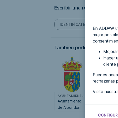
Escribir una reseña
IDENTIFÍCATE PARA PODER ES
En ADDAW uti
mejor posible
consentimien
También podría interesarte.
Mejorar
Hacer u
cliente
Puedes acept
rechazarlas 
Visita nuest
AYUNTAMIENTOS
AYUN
Ayuntamiento
Ayuntamiento
de Albondón
de Albox
CONFIGUR