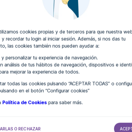
CRIBIR COMENTARIOS
lizamos cookies propias y de terceros para que nuestra web
 y recordar tu login al iniciar sesión. Además, si nos das tu
to, las cookies también nos pueden ayudar a:
..
 y personalizar tu experiencia de navegación.
n análisis de tus hábitos de navegación, dispositivos e ident
 para mejorar la experiencia de todos.
ar todas las cookies pulsando “ACEPTAR TODAS” o configur
pulsando en el botón “Configurar cookies”
ra
Política de Cookies
para saber más.
TAMIENTOS
AYUNTAMIENTOS
AYUNTAMIENTOS
AYUNTAMIENTOS
Ayuntamiento
Ayuntamiento
Ayuntamiento
de Villamayor
de Daimiel
de Golosalvo
ARLAS O RECHAZAR
ACEP