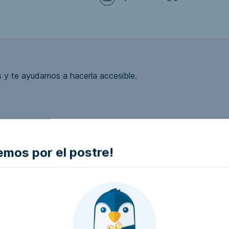
 y te ayudamos a hacerla accesible.
ea accesible?
mos por el postre!
la empresa e intentaremos que la hagan accesible..