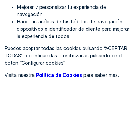
Mejorar y personalizar tu experiencia de
Identificarme
navegación.
Hacer un análisis de tus hábitos de navegación,
dispositivos e identificador de cliente para mejorar
REGÍSTRATE
la experiencia de todos.
Puedes aceptar todas las cookies pulsando “ACEPTAR
Ver en
TODAS” o configurarlas o rechazarlas pulsando en el
botón “Configurar cookies”
Inglés
Català
Visita nuestra
Política de Cookies
para saber más.
Portada
/
Ayuntamientos
/
Ayuntamiento de Fuentespina
/
Ayuntamiento de
Fuentespina