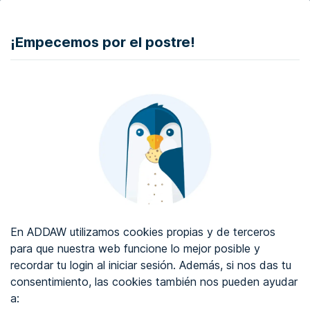
DONAR
¡Empecemos por el postre!
Auditoría de accesibilidad web
Certificado de accesibilidad web
Sobre ADDAW
Contacta con nosotros
Blog
En ADDAW utilizamos cookies propias y de terceros
WCAG 2.2
para que nuestra web funcione lo mejor posible y
recordar tu login al iniciar sesión. Además, si nos das tu
Directorio
consentimiento, las cookies también nos pueden ayudar
a:
Favoritos