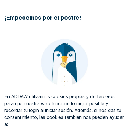
DONAR
¡Empecemos por el postre!
Auditoría de accesibilidad web
Certificado de accesibilidad web
Sobre ADDAW
Contacta con nosotros
Blog
En ADDAW utilizamos cookies propias y de terceros
WCAG 2.2
para que nuestra web funcione lo mejor posible y
recordar tu login al iniciar sesión. Además, si nos das tu
Directorio
consentimiento, las cookies también nos pueden ayudar
a:
Favoritos