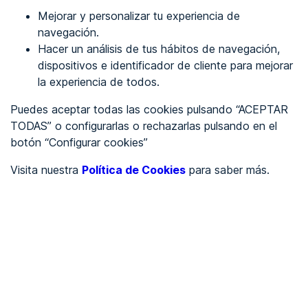
Mejorar y personalizar tu experiencia de
Identificarme
navegación.
Hacer un análisis de tus hábitos de navegación,
dispositivos e identificador de cliente para mejorar
REGÍSTRATE
la experiencia de todos.
Puedes aceptar todas las cookies pulsando “ACEPTAR
Ver en
TODAS” o configurarlas o rechazarlas pulsando en el
botón “Configurar cookies”
Inglés
Català
Visita nuestra
Política de Cookies
para saber más.
Portada
/
Ayuntamientos
/
Ayuntamiento de Fortaleny
/
Ayuntamiento de Fortaleny