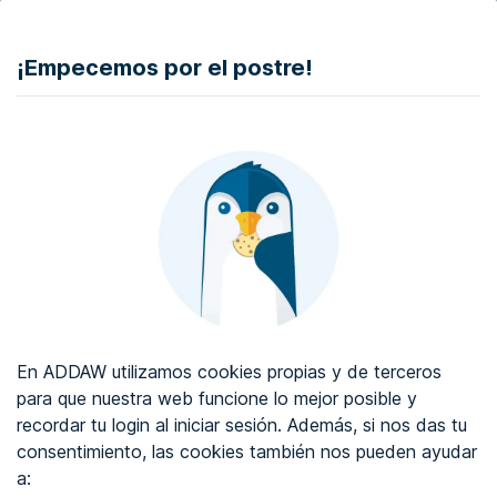
DONAR
¡Empecemos por el postre!
Auditoría de accesibilidad web
Certificado de accesibilidad web
Sobre ADDAW
Contacta con nosotros
Blog
En ADDAW utilizamos cookies propias y de terceros
WCAG 2.2
para que nuestra web funcione lo mejor posible y
recordar tu login al iniciar sesión. Además, si nos das tu
Directorio
consentimiento, las cookies también nos pueden ayudar
a:
Favoritos