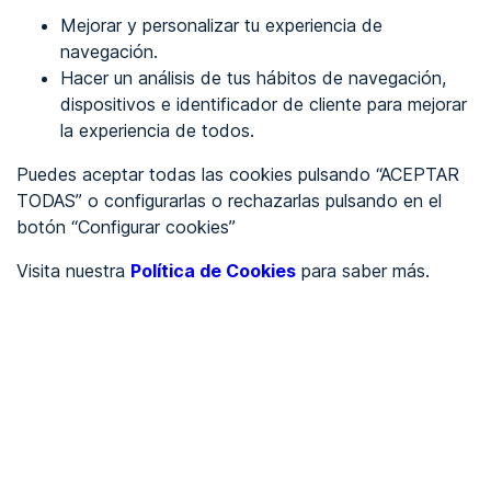
Mejorar y personalizar tu experiencia de
Identificarme
navegación.
Hacer un análisis de tus hábitos de navegación,
dispositivos e identificador de cliente para mejorar
REGÍSTRATE
la experiencia de todos.
Puedes aceptar todas las cookies pulsando “ACEPTAR
Ver en
TODAS” o configurarlas o rechazarlas pulsando en el
botón “Configurar cookies”
Inglés
Català
Visita nuestra
Política de Cookies
para saber más.
Portada
/
Ayuntamientos
/
Ayuntamiento de Coripe
/
Ayuntamiento de Coripe