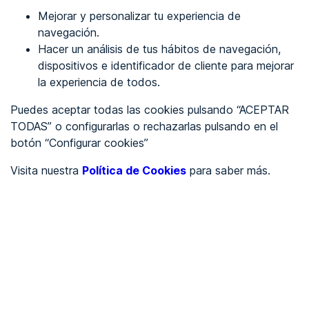
Mejorar y personalizar tu experiencia de
Identificarme
navegación.
Hacer un análisis de tus hábitos de navegación,
dispositivos e identificador de cliente para mejorar
REGÍSTRATE
la experiencia de todos.
Puedes aceptar todas las cookies pulsando “ACEPTAR
Ver en
TODAS” o configurarlas o rechazarlas pulsando en el
botón “Configurar cookies”
Inglés
Català
Visita nuestra
Política de Cookies
para saber más.
Portada
/
Ayuntamientos
/
Ayuntamiento de Páramo, O
/
Ayuntamiento de Páramo,
O