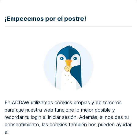
DONAR
¡Empecemos por el postre!
Auditoría de accesibilidad web
Certificado de accesibilidad web
Sobre ADDAW
Contacta con nosotros
Blog
En ADDAW utilizamos cookies propias y de terceros
WCAG 2.2
para que nuestra web funcione lo mejor posible y
recordar tu login al iniciar sesión. Además, si nos das tu
Directorio
consentimiento, las cookies también nos pueden ayudar
a:
Favoritos