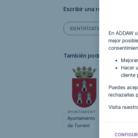
Escribir una reseña
IDENTIFÍCATE PARA PODER ES
En ADDAW uti
mejor posible
consentimien
También podría interesarte.
Mejorar
Hacer u
cliente
Puedes acept
rechazarlas 
Visita nuest
AYUNTAMIENTOS
AYUN
Ayuntamiento
Ayuntamiento
de Torrent
de Torrent
CONFIGUR