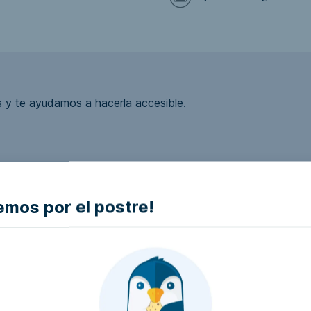
 y te ayudamos a hacerla accesible.
ea accesible?
mos por el postre!
la empresa e intentaremos que la hagan accesible..