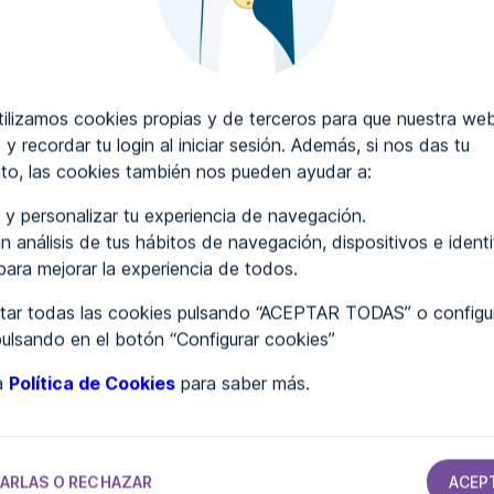
CRIBIR COMENTARIOS
lizamos cookies propias y de terceros para que nuestra web
 y recordar tu login al iniciar sesión. Además, si nos das tu
to, las cookies también nos pueden ayudar a:
..
 y personalizar tu experiencia de navegación.
n análisis de tus hábitos de navegación, dispositivos e ident
 para mejorar la experiencia de todos.
ar todas las cookies pulsando “ACEPTAR TODAS” o configur
pulsando en el botón “Configurar cookies”
ra
Política de Cookies
para saber más.
TAMIENTOS
AYUNTAMIENTOS
AYUNTAMIENTOS
AYUNTAMIENTOS
Ayuntamiento
Ayuntamiento
Ayuntamiento
de Torrent
de Torrent
de Abarca de
Campos
ARLAS O RECHAZAR
ACEP