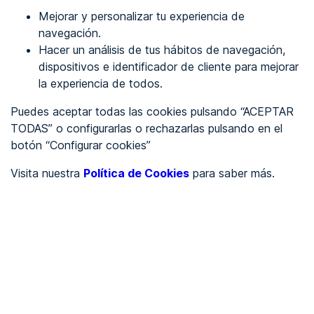
Mejorar y personalizar tu experiencia de
Identificarme
navegación.
Hacer un análisis de tus hábitos de navegación,
dispositivos e identificador de cliente para mejorar
REGÍSTRATE
la experiencia de todos.
Puedes aceptar todas las cookies pulsando “ACEPTAR
Ver en
TODAS” o configurarlas o rechazarlas pulsando en el
botón “Configurar cookies”
Inglés
Català
Visita nuestra
Política de Cookies
para saber más.
Portada
/
Ayuntamientos
/
Ayuntamiento de Cenizate
/
Ayuntamiento de Cenizate