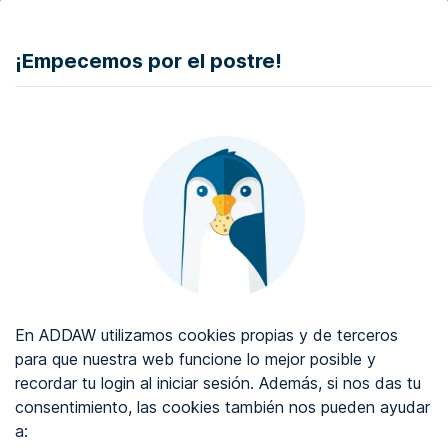
DONAR
¡Empecemos por el postre!
Auditoría de accesibilidad web
Certificado de accesibilidad web
Sobre ADDAW
Contacta con nosotros
Blog
En ADDAW utilizamos cookies propias y de terceros
WCAG 2.2
para que nuestra web funcione lo mejor posible y
recordar tu login al iniciar sesión. Además, si nos das tu
Directorio
consentimiento, las cookies también nos pueden ayudar
a:
Favoritos