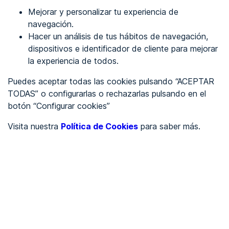
Mejorar y personalizar tu experiencia de
Identificarme
navegación.
Hacer un análisis de tus hábitos de navegación,
dispositivos e identificador de cliente para mejorar
REGÍSTRATE
la experiencia de todos.
Puedes aceptar todas las cookies pulsando “ACEPTAR
Ver en
TODAS” o configurarlas o rechazarlas pulsando en el
botón “Configurar cookies”
Inglés
Català
Visita nuestra
Política de Cookies
para saber más.
Portada
/
Ayuntamientos
/
Ayuntamiento de Cedrillas
/
Ayuntamiento de Cedrillas