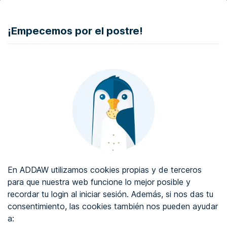
DONAR
¡Empecemos por el postre!
Auditoría de accesibilidad web
Certificado de accesibilidad web
Sobre ADDAW
Contacta con nosotros
Blog
En ADDAW utilizamos cookies propias y de terceros
WCAG 2.2
para que nuestra web funcione lo mejor posible y
recordar tu login al iniciar sesión. Además, si nos das tu
Directorio
consentimiento, las cookies también nos pueden ayudar
a:
Favoritos