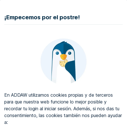
DONAR
¡Empecemos por el postre!
Auditoría de accesibilidad web
Certificado de accesibilidad web
Sobre ADDAW
Contacta con nosotros
Blog
En ADDAW utilizamos cookies propias y de terceros
WCAG 2.2
para que nuestra web funcione lo mejor posible y
recordar tu login al iniciar sesión. Además, si nos das tu
Directorio
consentimiento, las cookies también nos pueden ayudar
a:
Favoritos