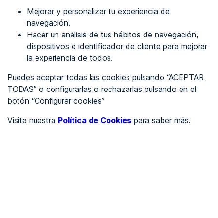
Mejorar y personalizar tu experiencia de
Identificarme
navegación.
Hacer un análisis de tus hábitos de navegación,
dispositivos e identificador de cliente para mejorar
REGÍSTRATE
la experiencia de todos.
Puedes aceptar todas las cookies pulsando “ACEPTAR
Ver en
TODAS” o configurarlas o rechazarlas pulsando en el
botón “Configurar cookies”
Inglés
Català
Visita nuestra
Política de Cookies
para saber más.
Portada
/
Ayuntamientos
/
Ayuntamiento de Cabezón de la Sierra
/
Ayuntamiento de Cabezón
de la Sierra