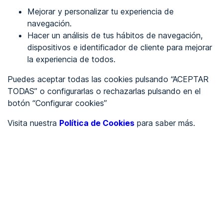
Mejorar y personalizar tu experiencia de
Identificarme
navegación.
Hacer un análisis de tus hábitos de navegación,
dispositivos e identificador de cliente para mejorar
REGÍSTRATE
la experiencia de todos.
Puedes aceptar todas las cookies pulsando “ACEPTAR
Ver en
TODAS” o configurarlas o rechazarlas pulsando en el
botón “Configurar cookies”
Inglés
Català
Visita nuestra
Política de Cookies
para saber más.
Portada
/
Ayuntamientos
/
Ayuntamiento de Bossòst
/
Ayuntamiento de Bossòst