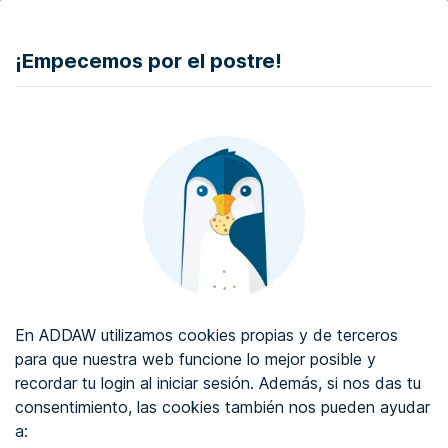
DONAR
¡Empecemos por el postre!
Auditoría de accesibilidad web
Certificado de accesibilidad web
Sobre ADDAW
Contacta con nosotros
Blog
En ADDAW utilizamos cookies propias y de terceros
WCAG 2.2
para que nuestra web funcione lo mejor posible y
recordar tu login al iniciar sesión. Además, si nos das tu
Directorio
consentimiento, las cookies también nos pueden ayudar
a:
Favoritos