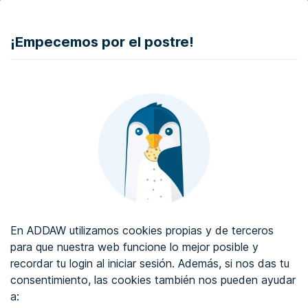
DONAR
¡Empecemos por el postre!
Auditoría de accesibilidad web
Certificado de accesibilidad web
Sobre ADDAW
Contacta con nosotros
Blog
En ADDAW utilizamos cookies propias y de terceros
WCAG 2.2
para que nuestra web funcione lo mejor posible y
recordar tu login al iniciar sesión. Además, si nos das tu
Directorio
consentimiento, las cookies también nos pueden ayudar
a:
Favoritos