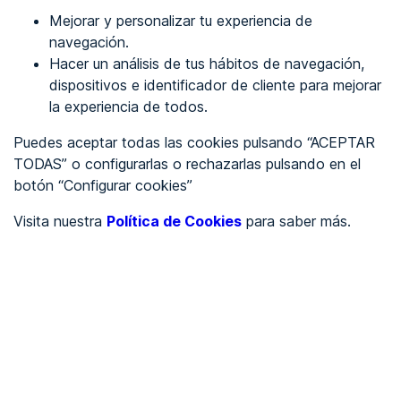
Mejorar y personalizar tu experiencia de
Identificarme
navegación.
Hacer un análisis de tus hábitos de navegación,
dispositivos e identificador de cliente para mejorar
REGÍSTRATE
la experiencia de todos.
Puedes aceptar todas las cookies pulsando “ACEPTAR
Ver en
TODAS” o configurarlas o rechazarlas pulsando en el
botón “Configurar cookies”
Inglés
Català
Visita nuestra
Política de Cookies
para saber más.
Portada
/
Ayuntamientos
/
Ayuntamiento de Beriáin
/
Ayuntamiento de Beriáin