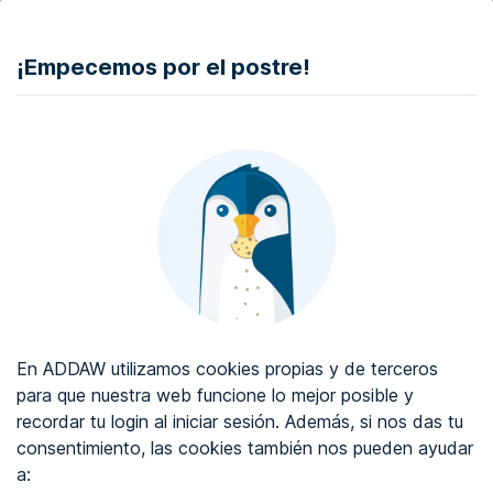
DONAR
¡Empecemos por el postre!
Auditoría de accesibilidad web
Certificado de accesibilidad web
Sobre ADDAW
Contacta con nosotros
Blog
En ADDAW utilizamos cookies propias y de terceros
WCAG 2.2
para que nuestra web funcione lo mejor posible y
recordar tu login al iniciar sesión. Además, si nos das tu
Directorio
consentimiento, las cookies también nos pueden ayudar
a:
Favoritos