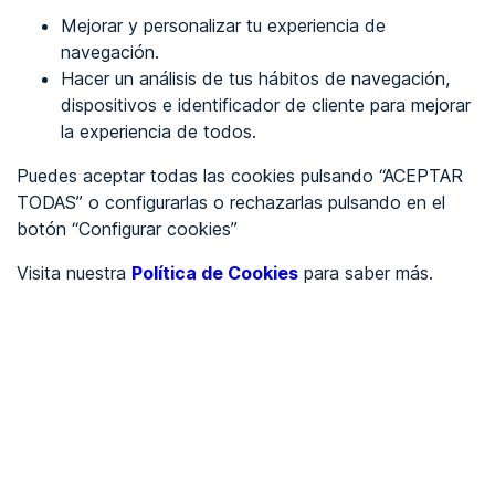
Mejorar y personalizar tu experiencia de
Identificarme
navegación.
Hacer un análisis de tus hábitos de navegación,
dispositivos e identificador de cliente para mejorar
REGÍSTRATE
la experiencia de todos.
Puedes aceptar todas las cookies pulsando “ACEPTAR
Ver en
TODAS” o configurarlas o rechazarlas pulsando en el
botón “Configurar cookies”
Inglés
Català
Visita nuestra
Política de Cookies
para saber más.
Portada
/
Ayuntamientos
/
Ayuntamiento de Beas de Granada
/
Ayuntamiento de Beas de
Granada