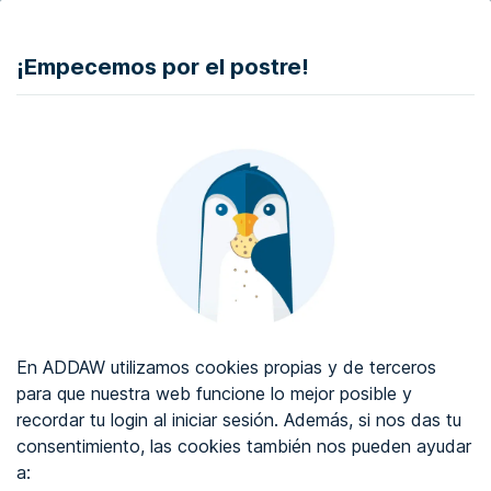
DONAR
¡Empecemos por el postre!
Auditoría de accesibilidad web
Certificado de accesibilidad web
Sobre ADDAW
Contacta con nosotros
Blog
En ADDAW utilizamos cookies propias y de terceros
WCAG 2.2
para que nuestra web funcione lo mejor posible y
recordar tu login al iniciar sesión. Además, si nos das tu
Directorio
consentimiento, las cookies también nos pueden ayudar
a:
Favoritos