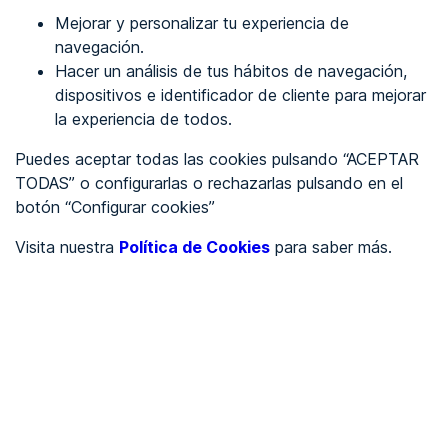
Mejorar y personalizar tu experiencia de
Identificarme
navegación.
Hacer un análisis de tus hábitos de navegación,
dispositivos e identificador de cliente para mejorar
REGÍSTRATE
la experiencia de todos.
Puedes aceptar todas las cookies pulsando “ACEPTAR
Ver en
TODAS” o configurarlas o rechazarlas pulsando en el
botón “Configurar cookies”
Inglés
Català
Visita nuestra
Política de Cookies
para saber más.
Portada
/
Ayuntamientos
/
Ayuntamiento de Balsa de Ves
/
Ayuntamiento de Balsa de
Ves