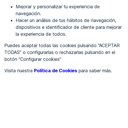
Mejorar y personalizar tu experiencia de
Identificarme
navegación.
Hacer un análisis de tus hábitos de navegación,
dispositivos e identificador de cliente para mejorar
REGÍSTRATE
la experiencia de todos.
Puedes aceptar todas las cookies pulsando “ACEPTAR
Ver en
TODAS” o configurarlas o rechazarlas pulsando en el
botón “Configurar cookies”
Inglés
Català
Visita nuestra
Política de Cookies
para saber más.
Portada
/
Ayuntamientos
/
Ayuntamiento de Cebrones del Río
/
Ayuntamiento de
Cebrones del Río