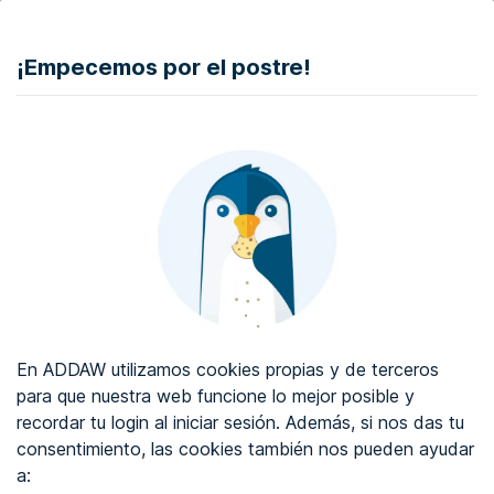
DONAR
¡Empecemos por el postre!
Auditoría de accesibilidad web
Certificado de accesibilidad web
Sobre ADDAW
Contacta con nosotros
Blog
En ADDAW utilizamos cookies propias y de terceros
WCAG 2.2
para que nuestra web funcione lo mejor posible y
recordar tu login al iniciar sesión. Además, si nos das tu
Directorio
consentimiento, las cookies también nos pueden ayudar
a:
Favoritos