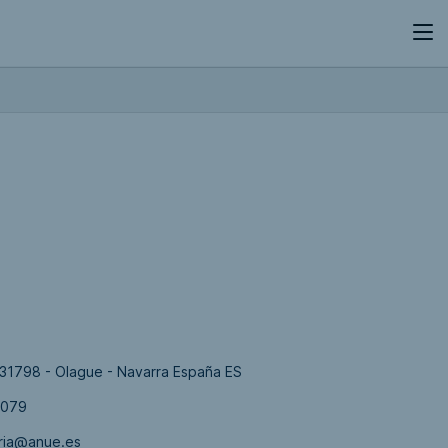
31798 - Olague - Navarra España ES
7079
ria@anue.es