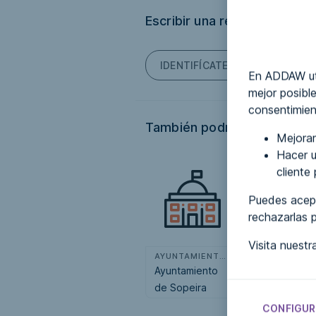
Escribir una reseña
IDENTIFÍCATE PARA PODER ES
En ADDAW uti
mejor posible
consentimien
También podría interesarte.
Mejorar
Hacer u
cliente
Puedes acept
rechazarlas 
Visita nuest
AYUNTAMIENTOS
AYUN
Ayuntamiento
Ayuntamiento
de Sopeira
de Villalgordo
del Júcar
CONFIGUR