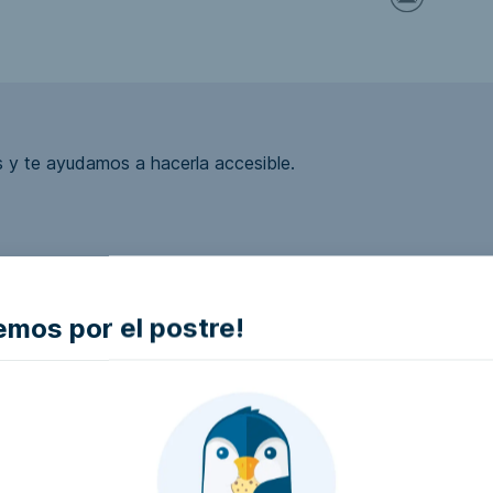
 y te ayudamos a hacerla accesible.
ea accesible?
mos por el postre!
la empresa e intentaremos que la hagan accesible..