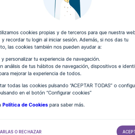
CRIBIR COMENTARIOS
lizamos cookies propias y de terceros para que nuestra web
 y recordar tu login al iniciar sesión. Además, si nos das tu
to, las cookies también nos pueden ayudar a:
..
 y personalizar tu experiencia de navegación.
n análisis de tus hábitos de navegación, dispositivos e ident
 para mejorar la experiencia de todos.
ar todas las cookies pulsando “ACEPTAR TODAS” o configur
pulsando en el botón “Configurar cookies”
ra
Política de Cookies
para saber más.
TAMIENTOS
AYUNTAMIENTOS
AYUNTAMIENTOS
AYUNTAMIENTOS
Ayuntamiento
Ayuntamiento
Ayuntamiento
de Valldemossa
de Garidells, Els
de Martorell
ARLAS O RECHAZAR
ACEP