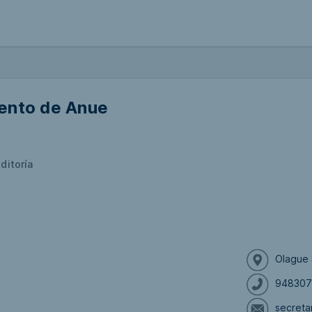
ento de Anue
ditoría
Olague 
94830
secreta