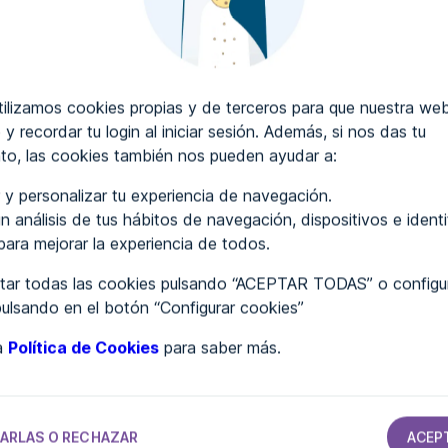
CRIBIR COMENTARIOS
lizamos cookies propias y de terceros para que nuestra web
 y recordar tu login al iniciar sesión. Además, si nos das tu
to, las cookies también nos pueden ayudar a:
..
 y personalizar tu experiencia de navegación.
n análisis de tus hábitos de navegación, dispositivos e ident
 para mejorar la experiencia de todos.
ar todas las cookies pulsando “ACEPTAR TODAS” o configur
pulsando en el botón “Configurar cookies”
ra
Política de Cookies
para saber más.
TAMIENTOS
AYUNTAMIENTOS
AYUNTAMIENTOS
AYUNTAMIENTOS
Ayuntamiento
Ayuntamiento
Ayuntamiento
de Llosa de
de Talaván
de Sentmenat
Ranes, la
ARLAS O RECHAZAR
ACEP