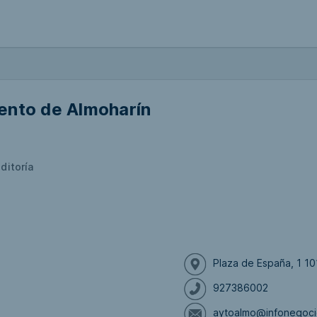
ento de Almoharín
ditoría
Plaza de España, 1 10
927386002
aytoalmo@infonegoc