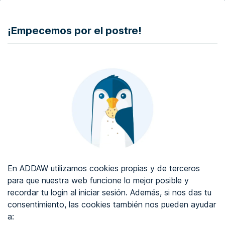
DONAR
¡Empecemos por el postre!
Auditoría de accesibilidad web
Certificado de accesibilidad web
Sobre ADDAW
Contacta con nosotros
Blog
En ADDAW utilizamos cookies propias y de terceros
WCAG 2.2
para que nuestra web funcione lo mejor posible y
recordar tu login al iniciar sesión. Además, si nos das tu
Directorio
consentimiento, las cookies también nos pueden ayudar
a:
Favoritos