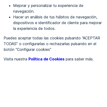
Mejorar y personalizar tu experiencia de
Identificarme
navegación.
Hacer un análisis de tus hábitos de navegación,
dispositivos e identificador de cliente para mejorar
REGÍSTRATE
la experiencia de todos.
Puedes aceptar todas las cookies pulsando “ACEPTAR
Ver en
TODAS” o configurarlas o rechazarlas pulsando en el
botón “Configurar cookies”
Inglés
Català
Visita nuestra
Política de Cookies
para saber más.
Portada
/
Ayuntamientos
/
Ayuntamiento de Alfántega
/
Ayuntamiento de
Alfántega