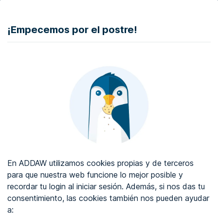
DONAR
¡Empecemos por el postre!
Auditoría de accesibilidad web
Certificado de accesibilidad web
Sobre ADDAW
Contacta con nosotros
Blog
En ADDAW utilizamos cookies propias y de terceros
WCAG 2.2
para que nuestra web funcione lo mejor posible y
recordar tu login al iniciar sesión. Además, si nos das tu
Directorio
consentimiento, las cookies también nos pueden ayudar
a:
Favoritos