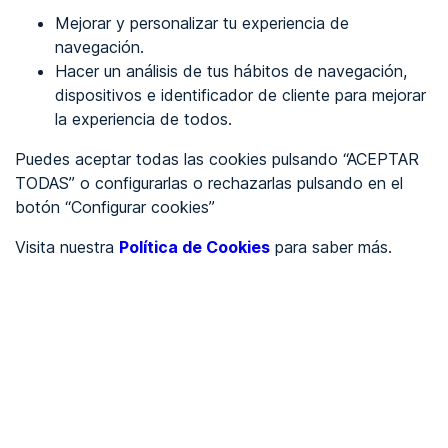
Mejorar y personalizar tu experiencia de
Identificarme
navegación.
Hacer un análisis de tus hábitos de navegación,
dispositivos e identificador de cliente para mejorar
REGÍSTRATE
la experiencia de todos.
Puedes aceptar todas las cookies pulsando “ACEPTAR
Ver en
TODAS” o configurarlas o rechazarlas pulsando en el
botón “Configurar cookies”
Inglés
Català
Visita nuestra
Política de Cookies
para saber más.
Portada
/
Ayuntamientos
/
Ayuntamiento de Aldeatejada
/
Ayuntamiento de
Aldeatejada