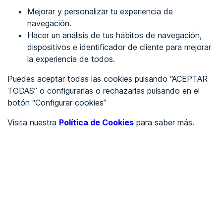
Mejorar y personalizar tu experiencia de
Identificarme
navegación.
Hacer un análisis de tus hábitos de navegación,
dispositivos e identificador de cliente para mejorar
REGÍSTRATE
la experiencia de todos.
Puedes aceptar todas las cookies pulsando “ACEPTAR
Ver en
TODAS” o configurarlas o rechazarlas pulsando en el
botón “Configurar cookies”
Inglés
Català
Visita nuestra
Política de Cookies
para saber más.
Portada
/
Ayuntamientos
/
Ayuntamiento de Alcázar de San Juan
/
Ayuntamiento de Alcázar
de San Juan