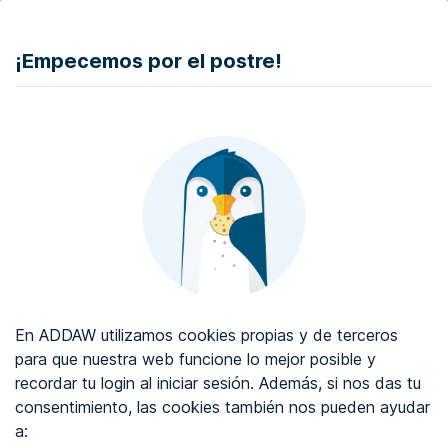
DONAR
¡Empecemos por el postre!
Auditoría de accesibilidad web
Certificado de accesibilidad web
Sobre ADDAW
Contacta con nosotros
Blog
En ADDAW utilizamos cookies propias y de terceros
WCAG 2.2
para que nuestra web funcione lo mejor posible y
recordar tu login al iniciar sesión. Además, si nos das tu
Directorio
consentimiento, las cookies también nos pueden ayudar
a:
Favoritos