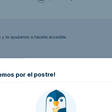
 y te ayudamos a hacerla accesible.
ea accesible?
mos por el postre!
la empresa e intentaremos que la hagan accesible..