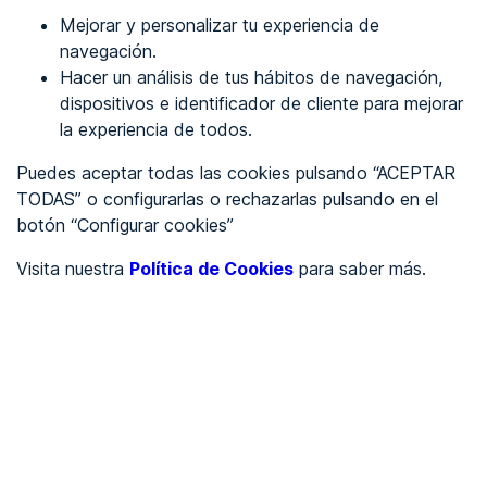
Mejorar y personalizar tu experiencia de
Identificarme
navegación.
Hacer un análisis de tus hábitos de navegación,
dispositivos e identificador de cliente para mejorar
REGÍSTRATE
la experiencia de todos.
Puedes aceptar todas las cookies pulsando “ACEPTAR
Ver en
TODAS” o configurarlas o rechazarlas pulsando en el
botón “Configurar cookies”
Inglés
Català
Visita nuestra
Política de Cookies
para saber más.
Portada
/
Ayuntamientos
/
Ayuntamiento de Alcàsser
/
Ayuntamiento de Alcàsser