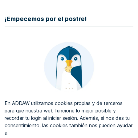
DONAR
¡Empecemos por el postre!
Auditoría de accesibilidad web
Certificado de accesibilidad web
Sobre ADDAW
Contacta con nosotros
Blog
En ADDAW utilizamos cookies propias y de terceros
WCAG 2.2
para que nuestra web funcione lo mejor posible y
recordar tu login al iniciar sesión. Además, si nos das tu
Directorio
consentimiento, las cookies también nos pueden ayudar
a:
Favoritos