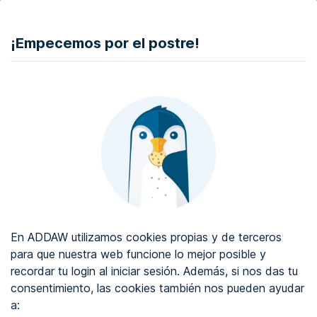
DONAR
¡Empecemos por el postre!
Auditoría de accesibilidad web
Certificado de accesibilidad web
Sobre ADDAW
Contacta con nosotros
Blog
En ADDAW utilizamos cookies propias y de terceros
WCAG 2.2
para que nuestra web funcione lo mejor posible y
recordar tu login al iniciar sesión. Además, si nos das tu
Directorio
consentimiento, las cookies también nos pueden ayudar
a:
Favoritos