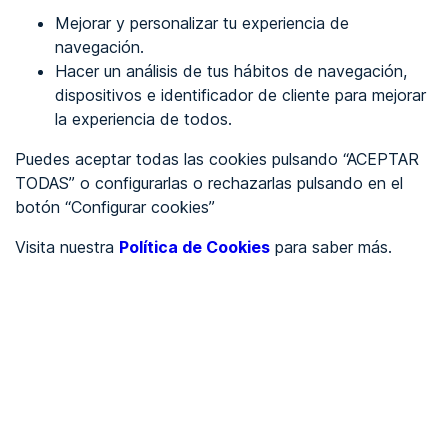
Mejorar y personalizar tu experiencia de
Identificarme
navegación.
Hacer un análisis de tus hábitos de navegación,
dispositivos e identificador de cliente para mejorar
REGÍSTRATE
la experiencia de todos.
Puedes aceptar todas las cookies pulsando “ACEPTAR
Ver en
TODAS” o configurarlas o rechazarlas pulsando en el
botón “Configurar cookies”
Inglés
Català
Visita nuestra
Política de Cookies
para saber más.
Portada
/
Ayuntamientos
/
Ayuntamiento de Alcampell
/
Ayuntamiento de
Alcampell