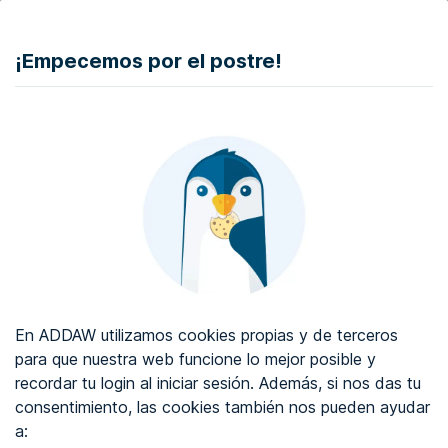
DONAR
¡Empecemos por el postre!
Auditoría de accesibilidad web
Certificado de accesibilidad web
Sobre ADDAW
Contacta con nosotros
Blog
En ADDAW utilizamos cookies propias y de terceros
WCAG 2.2
para que nuestra web funcione lo mejor posible y
recordar tu login al iniciar sesión. Además, si nos das tu
Directorio
consentimiento, las cookies también nos pueden ayudar
a:
Favoritos