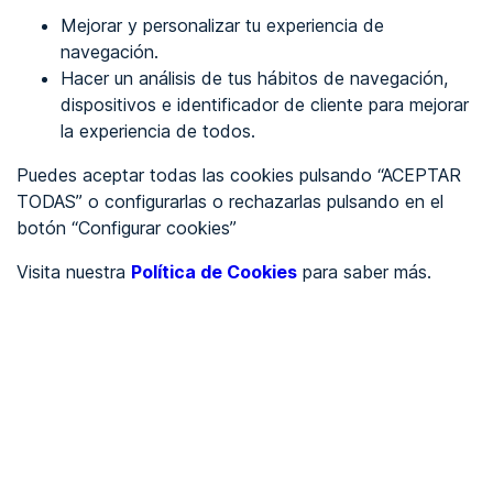
Mejorar y personalizar tu experiencia de
Identificarme
navegación.
Hacer un análisis de tus hábitos de navegación,
dispositivos e identificador de cliente para mejorar
REGÍSTRATE
la experiencia de todos.
Puedes aceptar todas las cookies pulsando “ACEPTAR
Ver en
TODAS” o configurarlas o rechazarlas pulsando en el
botón “Configurar cookies”
Inglés
Català
Visita nuestra
Política de Cookies
para saber más.
Portada
/
Ayuntamientos
/
Ayuntamiento de Alcaine
/
Ayuntamiento de Alcaine