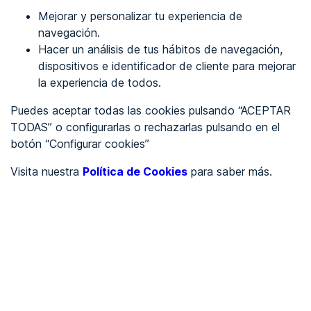
Mejorar y personalizar tu experiencia de
Identificarme
navegación.
Hacer un análisis de tus hábitos de navegación,
dispositivos e identificador de cliente para mejorar
REGÍSTRATE
la experiencia de todos.
Puedes aceptar todas las cookies pulsando “ACEPTAR
Ver en
TODAS” o configurarlas o rechazarlas pulsando en el
botón “Configurar cookies”
Inglés
Català
Visita nuestra
Política de Cookies
para saber más.
Portada
/
Ayuntamientos
/
Ayuntamiento de Alboraia/Alboraya
/
Ayuntamiento de
Alboraia/Alboraya