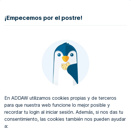
DONAR
¡Empecemos por el postre!
Auditoría de accesibilidad web
Certificado de accesibilidad web
Sobre ADDAW
Contacta con nosotros
Blog
En ADDAW utilizamos cookies propias y de terceros
WCAG 2.2
para que nuestra web funcione lo mejor posible y
recordar tu login al iniciar sesión. Además, si nos das tu
Directorio
consentimiento, las cookies también nos pueden ayudar
a:
Favoritos