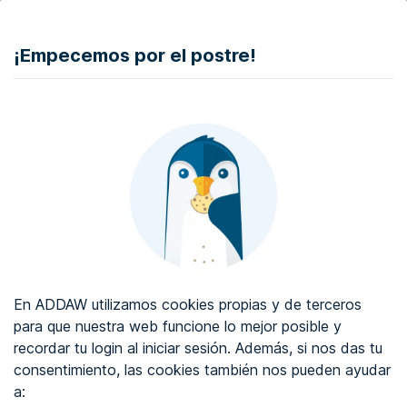
DONAR
¡Empecemos por el postre!
Auditoría de accesibilidad web
Certificado de accesibilidad web
Sobre ADDAW
Contacta con nosotros
Blog
En ADDAW utilizamos cookies propias y de terceros
WCAG 2.2
para que nuestra web funcione lo mejor posible y
recordar tu login al iniciar sesión. Además, si nos das tu
Directorio
consentimiento, las cookies también nos pueden ayudar
a:
Favoritos