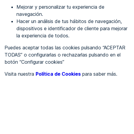
Mejorar y personalizar tu experiencia de
Identificarme
navegación.
Hacer un análisis de tus hábitos de navegación,
dispositivos e identificador de cliente para mejorar
REGÍSTRATE
la experiencia de todos.
Puedes aceptar todas las cookies pulsando “ACEPTAR
Ver en
TODAS” o configurarlas o rechazarlas pulsando en el
botón “Configurar cookies”
Inglés
Català
Visita nuestra
Política de Cookies
para saber más.
Portada
/
Ayuntamientos
/
Ayuntamiento de Alba de Cerrato
/
Ayuntamiento de Alba de
Cerrato