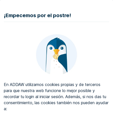
DONAR
¡Empecemos por el postre!
Auditoría de accesibilidad web
Certificado de accesibilidad web
Sobre ADDAW
Contacta con nosotros
Blog
En ADDAW utilizamos cookies propias y de terceros
WCAG 2.2
para que nuestra web funcione lo mejor posible y
recordar tu login al iniciar sesión. Además, si nos das tu
Directorio
consentimiento, las cookies también nos pueden ayudar
a:
Favoritos