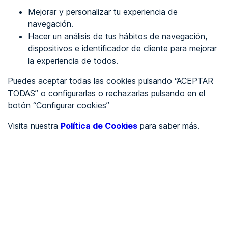
Mejorar y personalizar tu experiencia de
Identificarme
navegación.
Hacer un análisis de tus hábitos de navegación,
dispositivos e identificador de cliente para mejorar
REGÍSTRATE
la experiencia de todos.
Puedes aceptar todas las cookies pulsando “ACEPTAR
Ver en
TODAS” o configurarlas o rechazarlas pulsando en el
botón “Configurar cookies”
Inglés
Català
Visita nuestra
Política de Cookies
para saber más.
Portada
/
Ayuntamientos
/
Ayuntamiento de Alaior
/
Ayuntamiento de Alaior