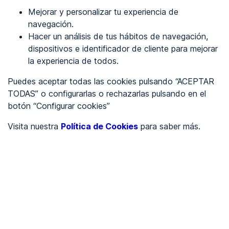
Mejorar y personalizar tu experiencia de
Identificarme
navegación.
Hacer un análisis de tus hábitos de navegación,
dispositivos e identificador de cliente para mejorar
REGÍSTRATE
la experiencia de todos.
Puedes aceptar todas las cookies pulsando “ACEPTAR
Ver en
TODAS” o configurarlas o rechazarlas pulsando en el
botón “Configurar cookies”
Inglés
Català
Visita nuestra
Política de Cookies
para saber más.
Portada
/
Ayuntamientos
/
Ayuntamiento de Aínsa-Sobrarbe
/
Ayuntamiento de Aínsa-
Sobrarbe