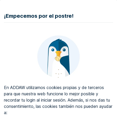
DONAR
¡Empecemos por el postre!
Auditoría de accesibilidad web
Certificado de accesibilidad web
Sobre ADDAW
Contacta con nosotros
Blog
En ADDAW utilizamos cookies propias y de terceros
WCAG 2.2
para que nuestra web funcione lo mejor posible y
recordar tu login al iniciar sesión. Además, si nos das tu
Directorio
consentimiento, las cookies también nos pueden ayudar
a:
Favoritos