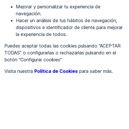
Mejorar y personalizar tu experiencia de
Identificarme
navegación.
Hacer un análisis de tus hábitos de navegación,
dispositivos e identificador de cliente para mejorar
REGÍSTRATE
la experiencia de todos.
Puedes aceptar todas las cookies pulsando “ACEPTAR
Ver en
TODAS” o configurarlas o rechazarlas pulsando en el
botón “Configurar cookies”
Inglés
Català
Visita nuestra
Política de Cookies
para saber más.
Portada
/
Ayuntamientos
/
Ayuntamiento de Ablitas
/
Ayuntamiento de Ablitas