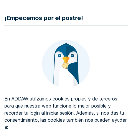
DONAR
¡Empecemos por el postre!
Auditoría de accesibilidad web
Certificado de accesibilidad web
Sobre ADDAW
Contacta con nosotros
Blog
En ADDAW utilizamos cookies propias y de terceros
WCAG 2.2
para que nuestra web funcione lo mejor posible y
recordar tu login al iniciar sesión. Además, si nos das tu
Directorio
consentimiento, las cookies también nos pueden ayudar
a:
Favoritos