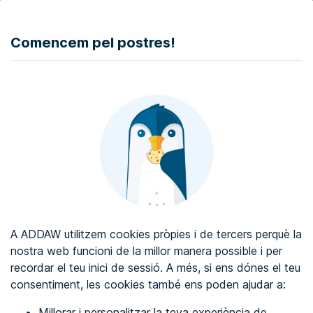
DONAR
Comencem pel postres!
Auditoria d'accessibilitat web
Certificat d'accessibilitat web
Sobre ADDAW
Contacta amb nosaltres
Blog
A ADDAW utilitzem cookies pròpies i de tercers perquè la
Directori
nostra web funcioni de la millor manera possible i per
recordar el teu inici de sessió. A més, si ens dónes el teu
Favorits
consentiment, les cookies també ens poden ajudar a:
Identificar-se
Millorar i personalitzar la teva experiència de