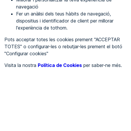
navegació
Fer un anàlisi dels teus hàbits de navegació,
REGISTRA'T
dispositius i identificador de client per millorar
l'experiència de tothom.
Veure en
Pots acceptar totes les cookies prement "ACCEPTAR
TOTES" o configurar-les o rebutjar-les prement el botó
Español
Inglés
"Configurar cookies"
Portada
/
Visita la nostra
Política de Cookies
per saber-ne més.
Tecnologia
/
Climatiza
/
Climatiza
TECNOLOGIA
Parcialment accessible