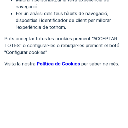
navegació
Fer un anàlisi dels teus hàbits de navegació,
REGISTRA'T
dispositius i identificador de client per millorar
l'experiència de tothom.
Veure en
Pots acceptar totes les cookies prement "ACCEPTAR
TOTES" o configurar-les o rebutjar-les prement el botó
Español
Inglés
"Configurar cookies"
Portada
/
Visita la nostra
Política de Cookies
per saber-ne més.
Política de privacitat
/
Política de Privacitat
RECOLLIDA I TRACTAMENT DE DADES DE CARÀCTER
PERSONAL.