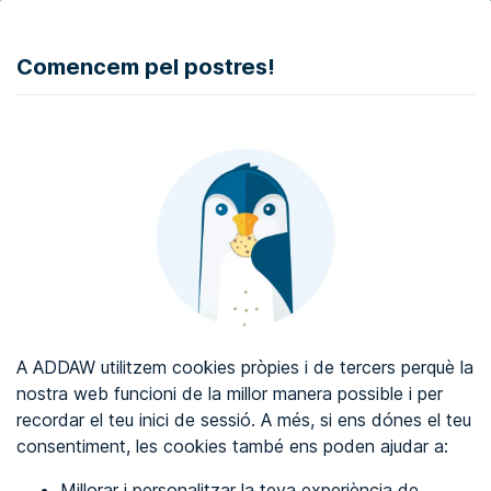
DONAR
Comencem pel postres!
Auditoria d'accessibilitat web
Certificat d'accessibilitat web
Sobre ADDAW
Contacta amb nosaltres
Blog
A ADDAW utilitzem cookies pròpies i de tercers perquè la
Directori
nostra web funcioni de la millor manera possible i per
recordar el teu inici de sessió. A més, si ens dónes el teu
Favorits
consentiment, les cookies també ens poden ajudar a:
Identificar-se
Millorar i personalitzar la teva experiència de