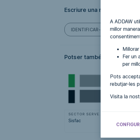
Escriure una ressenya
A ADDAW util
millor manera
IDENTIFICAR-TE PER PODER E
consentiment
Millora
Fer un a
Potser també t'interessi...
per mil
Pots accepta
rebutjar-les 
Visita la nos
SECTOR SERVEIS
Sisfac
Expo más
CONFIGUR
accesible