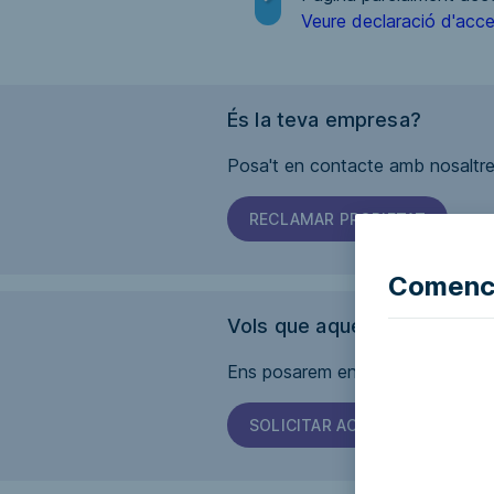
Veure declaració d'acces
És la teva empresa?
Posa't en contacte amb nosaltres
RECLAMAR PROPIETAT
Comence
Vols que aquesta pàgina sig
Ens posarem en contacte amb l'em
SOLICITAR ACCESSIBILITAT