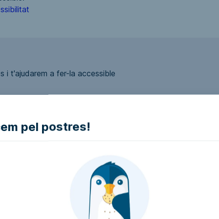
sibilitat
 i t'ajudarem a fer-la accessible
m pel postres!
ui accessible?
presa i intentarem que la facin accessible..