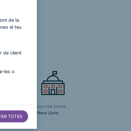
oni de la
ónes el teu
r de client
r-les o
SECTOR SERVEIS
SECTOR SERVEIS
SECTOR SERVEIS
Funziona
Neus Lluna
Veliñas
Costanil
TAR TOTES
sicologia.
Turismo