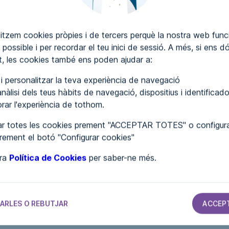
itzem cookies pròpies i de tercers perquè la nostra web funci
 possible i per recordar el teu inici de sessió. A més, si ens d
SCRIURE COMENTARIS
, les cookies també ens poden ajudar a:
r i personalitzar la teva experiència de navegació
nàlisi dels teus hàbits de navegació, dispositius i identificado
lorar l'experiència de tothom.
r totes les cookies prement "ACCEPTAR TOTES" o configura
prement el botó "Configurar cookies"
tra
Política de Cookies
per saber-ne més.
SECTOR SERVEIS
SECTOR SERVEIS
SECTOR SERVEIS
SECTOR SERVEIS
Aislamiento
Coega
Aguayo
ARLES O REBUTJAR
ACCEP
Lorsan
P