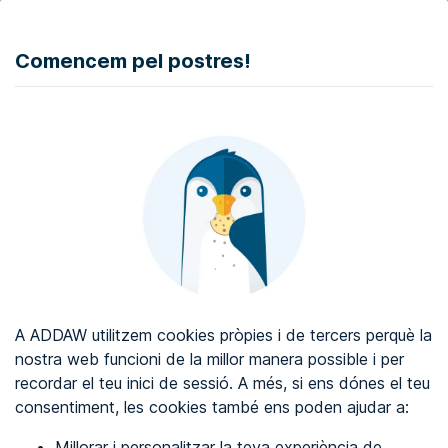
DONAR
Comencem pel postres!
Auditoria d'accessibilitat web
Certificat d'accessibilitat web
Sobre ADDAW
Contacta amb nosaltres
Blog
A ADDAW utilitzem cookies pròpies i de tercers perquè la
Directori
nostra web funcioni de la millor manera possible i per
recordar el teu inici de sessió. A més, si ens dónes el teu
Favorits
consentiment, les cookies també ens poden ajudar a:
Identificar-se
Millorar i personalitzar la teva experiència de