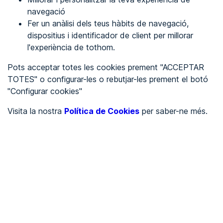
navegació
Fer un anàlisi dels teus hàbits de navegació,
REGISTRA'T
dispositius i identificador de client per millorar
l'experiència de tothom.
Veure en
Pots acceptar totes les cookies prement "ACCEPTAR
TOTES" o configurar-les o rebutjar-les prement el botó
Español
Inglés
"Configurar cookies"
Portada
/
Visita la nostra
Política de Cookies
per saber-ne més.
Sector serveis
/
Camping la isla
/
Camping la isla
SECTOR SERVEIS
Parcialment accessible