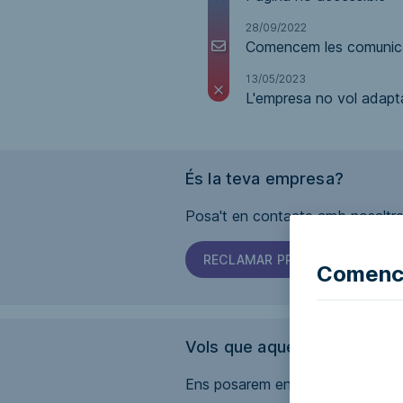
28/09/2022
Comencem les comunica
13/05/2023
L'empresa no vol adapta
És la teva empresa?
Posa't en contacte amb nosaltres
RECLAMAR PROPIETAT
Comence
Vols que aquesta pàgina sig
Ens posarem en contacte amb l'em