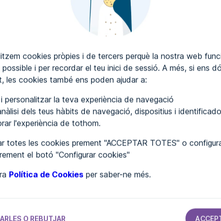
itzem cookies pròpies i de tercers perquè la nostra web funci
 possible i per recordar el teu inici de sessió. A més, si ens d
, les cookies també ens poden ajudar a:
SCRIURE COMENTARIS
r i personalitzar la teva experiència de navegació
nàlisi dels teus hàbits de navegació, dispositius i identificado
lorar l'experiència de tothom.
r totes les cookies prement "ACCEPTAR TOTES" o configura
prement el botó "Configurar cookies"
tra
Política de Cookies
per saber-ne més.
ARLES O REBUTJAR
ACCEP