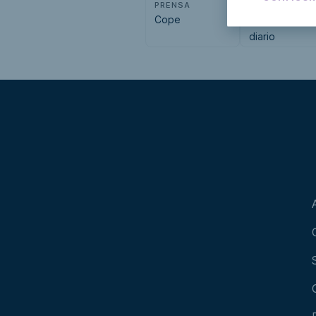
PRENSA
PRENSA
Cope
Cartagena
diario