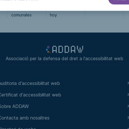
PRENSA
PRENSA
PRENSA
Bancos
Cartagena de
Mision tokyo
S
comunales
hoy
Associació per la defensa del dret a l'accessibilitat web
Auditoria d'accessibilitat web
Certificat d'accessibilitat web
Sobre ADDAW
Contacta amb nosaltres