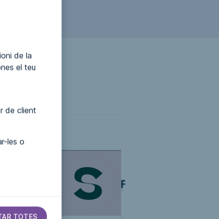
oni de la
ónes el teu
r de client
r-les o
TAR TOTES