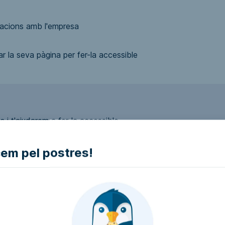
cions amb l'empresa
r la seva pàgina per fer-la accessible
 i t'ajudarem a fer-la accessible
m pel postres!
ui accessible?
presa i intentarem que la facin accessible..