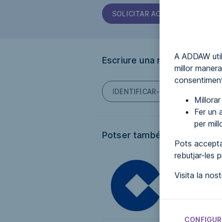
SOLICITAR ACCESSIBILITAT
A ADDAW util
Escriure una ressenya
millor manera
consentiment
IDENTIFICAR-TE PER PODER E
Millora
Fer un a
per mil
Potser també t'interessi...
Pots accepta
rebutjar-les 
Visita la nos
CONFIGUR