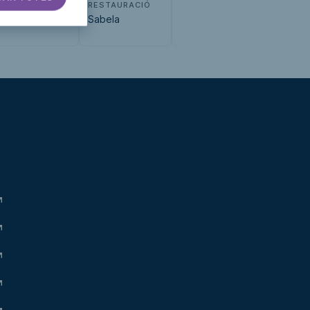
SECTOR SERVEIS
RESTAURACIÓ
PER DETERMINAR
isfac
Sabela
Farmaguía
Expo m
accesib