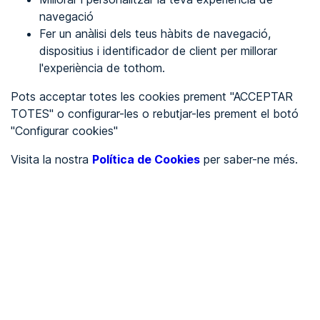
navegació
Fer un anàlisi dels teus hàbits de navegació,
REGISTRA'T
dispositius i identificador de client per millorar
l'experiència de tothom.
Veure en
Pots acceptar totes les cookies prement "ACCEPTAR
TOTES" o configurar-les o rebutjar-les prement el botó
Español
Inglés
"Configurar cookies"
Portada
/
Visita la nostra
Política de Cookies
per saber-ne més.
Per Determinar
/
Art Nails
/
Art Nails
PER DETERMINAR
Parcialment accessible