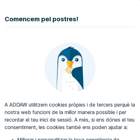
DONAR
Comencem pel postres!
Auditoria d'accessibilitat web
Certificat d'accessibilitat web
Sobre ADDAW
Contacta amb nosaltres
Blog
A ADDAW utilitzem cookies pròpies i de tercers perquè la
Directori
nostra web funcioni de la millor manera possible i per
recordar el teu inici de sessió. A més, si ens dónes el teu
Favorits
consentiment, les cookies també ens poden ajudar a:
Identificar-se
Millorar i personalitzar la teva experiència de