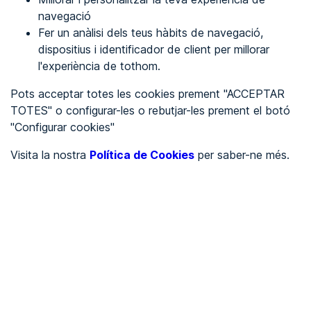
navegació
Fer un anàlisi dels teus hàbits de navegació,
REGISTRA'T
dispositius i identificador de client per millorar
l'experiència de tothom.
Veure en
Pots acceptar totes les cookies prement "ACCEPTAR
TOTES" o configurar-les o rebutjar-les prement el botó
Español
Inglés
"Configurar cookies"
Portada
/
Visita la nostra
Política de Cookies
per saber-ne més.
educació
/
Universidad de Valencia
/
Universidad de Valencia
EDUCACIÓ
No accessible