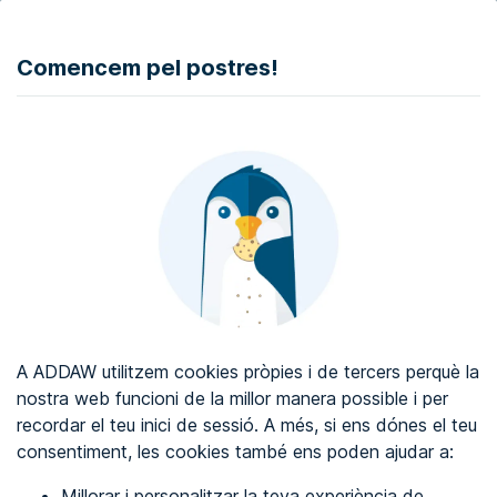
DONAR
Comencem pel postres!
Auditoria d'accessibilitat web
Certificat d'accessibilitat web
Sobre ADDAW
Contacta amb nosaltres
Blog
A ADDAW utilitzem cookies pròpies i de tercers perquè la
Directori
nostra web funcioni de la millor manera possible i per
recordar el teu inici de sessió. A més, si ens dónes el teu
Favorits
consentiment, les cookies també ens poden ajudar a:
Identificar-se
Millorar i personalitzar la teva experiència de