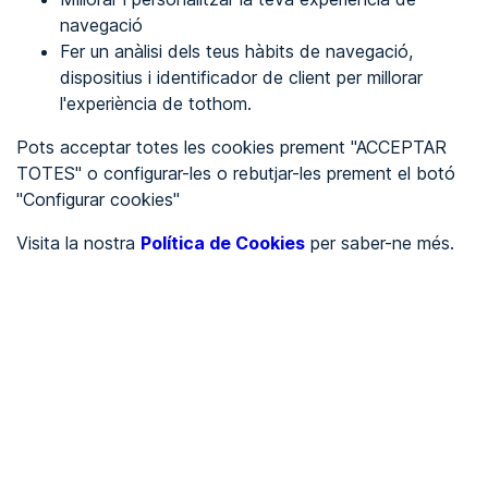
navegació
Fer un anàlisi dels teus hàbits de navegació,
REGISTRA'T
dispositius i identificador de client per millorar
l'experiència de tothom.
Veure en
Pots acceptar totes les cookies prement "ACCEPTAR
TOTES" o configurar-les o rebutjar-les prement el botó
Español
Inglés
"Configurar cookies"
Portada
/
Visita la nostra
Política de Cookies
per saber-ne més.
educació
/
Colegio Brains International School La Moraleja
/
Colegio Brains
International School La
Moraleja