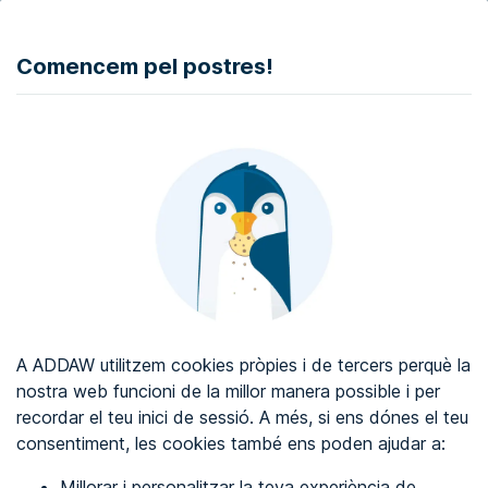
DONAR
Comencem pel postres!
Auditoria d'accessibilitat web
Certificat d'accessibilitat web
Sobre ADDAW
Contacta amb nosaltres
Blog
A ADDAW utilitzem cookies pròpies i de tercers perquè la
Directori
nostra web funcioni de la millor manera possible i per
recordar el teu inici de sessió. A més, si ens dónes el teu
Favorits
consentiment, les cookies també ens poden ajudar a:
Identificar-se
Millorar i personalitzar la teva experiència de