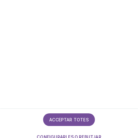
Política de privacitat
Política de cookies
Mapa del lloc
Declaració d'accessibilitat
ACCEPTAR TOTES
CONFIGURARLES O REBUTJAR