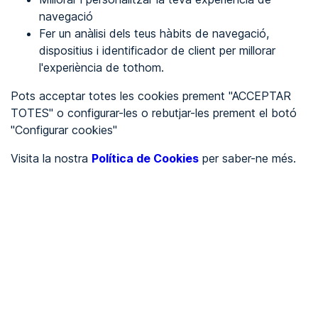
navegació
Fer un anàlisi dels teus hàbits de navegació,
REGISTRA'T
dispositius i identificador de client per millorar
l'experiència de tothom.
Veure en
Pots acceptar totes les cookies prement "ACCEPTAR
TOTES" o configurar-les o rebutjar-les prement el botó
Español
Inglés
"Configurar cookies"
Portada
/
Visita la nostra
Política de Cookies
per saber-ne més.
Associacions
/
CDR La Safor
/
CDR La Safor
ASSOCIACIONS
Parcialment accessible