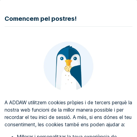
DONAR
Comencem pel postres!
Auditoria d'accessibilitat web
Certificat d'accessibilitat web
Sobre ADDAW
Contacta amb nosaltres
Blog
A ADDAW utilitzem cookies pròpies i de tercers perquè la
Directori
nostra web funcioni de la millor manera possible i per
recordar el teu inici de sessió. A més, si ens dónes el teu
Favorits
consentiment, les cookies també ens poden ajudar a:
Identificar-se
Millorar i personalitzar la teva experiència de