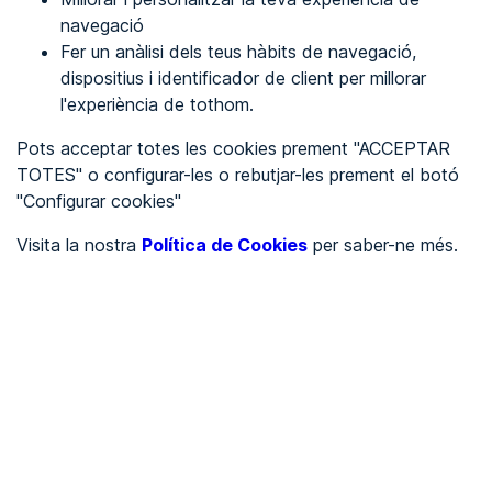
navegació
Fer un anàlisi dels teus hàbits de navegació,
REGISTRA'T
dispositius i identificador de client per millorar
l'experiència de tothom.
Veure en
Pots acceptar totes les cookies prement "ACCEPTAR
TOTES" o configurar-les o rebutjar-les prement el botó
Español
Inglés
"Configurar cookies"
Portada
/
Visita la nostra
Política de Cookies
per saber-ne més.
Ajuntaments
/
Ayuntamiento de Zorraquín
/
Ayuntamiento de
Zorraquín
AJUNTAMENTS