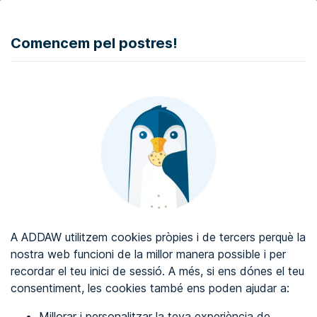
DONAR
Comencem pel postres!
Auditoria d'accessibilitat web
Certificat d'accessibilitat web
Sobre ADDAW
Contacta amb nosaltres
Blog
A ADDAW utilitzem cookies pròpies i de tercers perquè la
Directori
nostra web funcioni de la millor manera possible i per
recordar el teu inici de sessió. A més, si ens dónes el teu
Favorits
consentiment, les cookies també ens poden ajudar a:
Identificar-se
Millorar i personalitzar la teva experiència de