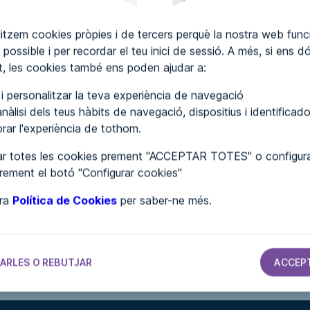
itzem cookies pròpies i de tercers perquè la nostra web funci
SCRIURE COMENTARIS
 possible i per recordar el teu inici de sessió. A més, si ens d
, les cookies també ens poden ajudar a:
r i personalitzar la teva experiència de navegació
nàlisi dels teus hàbits de navegació, dispositius i identificado
lorar l'experiència de tothom.
r totes les cookies prement "ACCEPTAR TOTES" o configura
prement el botó "Configurar cookies"
tra
Política de Cookies
per saber-ne més.
S
AJUNTAMENTS
AJUNTAMENTS
AJUNTAMENTS
Ayuntamiento
Ayuntamiento
Ayuntamiento
de Villalba de
de Montalvos
de Collado de
d
ARLES O REBUTJAR
ACCEP
Guardo
Contreras