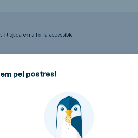
 i t'ajudarem a fer-la accessible
m pel postres!
ui accessible?
presa i intentarem que la facin accessible..