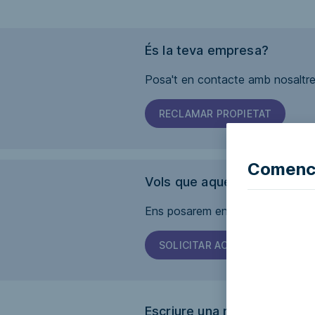
És la teva empresa?
Posa't en contacte amb nosaltres
RECLAMAR PROPIETAT
Comence
Vols que aquesta pàgina sig
Ens posarem en contacte amb l'em
SOLICITAR ACCESSIBILITAT
Escriure una ressenya