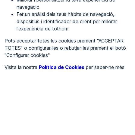
navegació
Fer un anàlisi dels teus hàbits de navegació,
REGISTRA'T
dispositius i identificador de client per millorar
l'experiència de tothom.
Veure en
Pots acceptar totes les cookies prement "ACCEPTAR
TOTES" o configurar-les o rebutjar-les prement el botó
Español
Inglés
"Configurar cookies"
Portada
/
Visita la nostra
Política de Cookies
per saber-ne més.
Ajuntaments
/
Ayuntamiento de Valle de las Navas
/
Ayuntamiento de Valle de
las Navas
AJUNTAMENTS