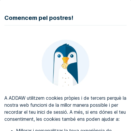
DONAR
Comencem pel postres!
Auditoria d'accessibilitat web
Certificat d'accessibilitat web
Sobre ADDAW
Contacta amb nosaltres
Blog
A ADDAW utilitzem cookies pròpies i de tercers perquè la
Directori
nostra web funcioni de la millor manera possible i per
recordar el teu inici de sessió. A més, si ens dónes el teu
Favorits
consentiment, les cookies també ens poden ajudar a:
Identificar-se
Millorar i personalitzar la teva experiència de