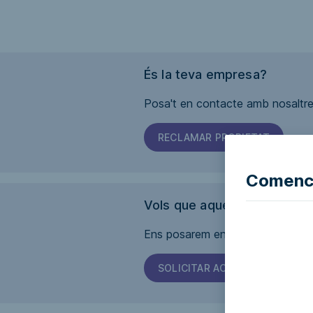
És la teva empresa?
Posa't en contacte amb nosaltres
RECLAMAR PROPIETAT
Comence
Vols que aquesta pàgina sig
Ens posarem en contacte amb l'em
SOLICITAR ACCESSIBILITAT