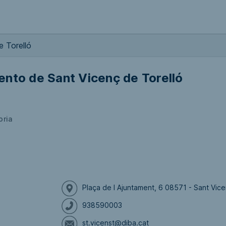
 Torelló
nto de Sant Vicenç de Torelló
oria
Plaça de l Ajuntament, 6 08571 - Sant Vic
938590003
st.vicenst@diba.cat