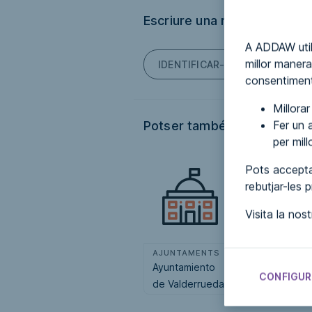
Escriure una ressenya
A ADDAW util
millor manera
IDENTIFICAR-TE PER PODER E
consentiment
Millora
Fer un a
Potser també t'interessi...
per mil
Pots accepta
rebutjar-les 
Visita la nos
AJUNTAMENTS
AJUNTAMENT
Ayuntamiento
Ayuntamiento
CONFIGUR
de Valderrueda
de Hermigua