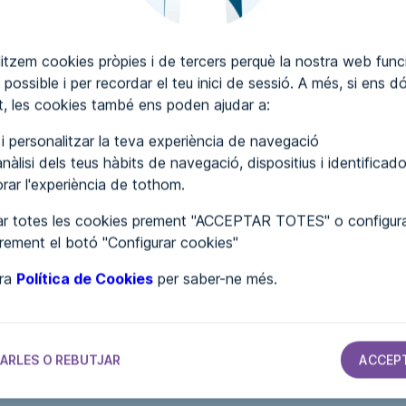
itzem cookies pròpies i de tercers perquè la nostra web funci
 possible i per recordar el teu inici de sessió. A més, si ens d
SCRIURE COMENTARIS
, les cookies també ens poden ajudar a:
r i personalitzar la teva experiència de navegació
nàlisi dels teus hàbits de navegació, dispositius i identificado
lorar l'experiència de tothom.
r totes les cookies prement "ACCEPTAR TOTES" o configura
prement el botó "Configurar cookies"
tra
Política de Cookies
per saber-ne més.
S
AJUNTAMENTS
AJUNTAMENTS
AJUNTAMENTS
Ayuntamiento
Ayuntamiento
Ayuntamiento
ARLES O REBUTJAR
ACCEP
de Fuengirola
de Sotragero
de Vidreres
d