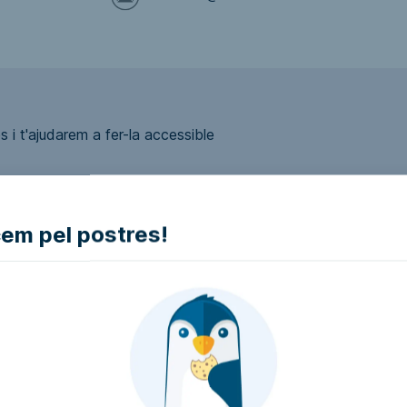
 i t'ajudarem a fer-la accessible
m pel postres!
ui accessible?
presa i intentarem que la facin accessible..